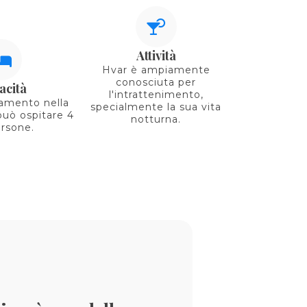
Attività
Hvar è ampiamente
conosciuta per
acità
l'intrattenimento,
amento nella
specialmente la sua vita
può ospitare 4
notturna.
ersone.